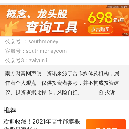
列旅游产品.公司商务会奖旅游业务以U-
Mice为品牌，秉承以客户为中心的服务宗
旨。
公众号1：
southmoney
(4)云南旅游：云南旅游股份有限公司经依
客服号：
southmoneycom
法登记，公司营业执照登记的营业范围
公众号3：
zaiyunli
为，景区景点投资、经营及管理，园林园
南方财富网声明：资讯来源于合作媒体及机构，属
艺产品展示，旅游房地产投资，生物产品
作者个人观点，仅供投资者参考，并不构成投资建
开发及利用，旅游商贸，旅游商品设计、
议。投资者据此操作，风险自担。
投诉
开发、销售，旅游服务(景区导游礼仪服
务，园区旅游交通服务，摄影摄像和照像
推荐
业务)，婚庆服务，会议会务接待，度假村
欢迎收藏！2021年高性能膜概
开发经营，广告经营、会展、旅游咨询，