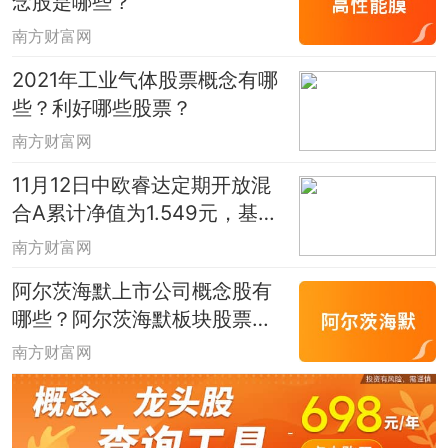
念股是哪些？
旅游商品开发，文化产品开发，进出口业
南方财富网
务。
2021年工业气体股票概念有哪
些？利好哪些股票？
数据由南方财富网提供，仅供参考，不构
成投资建议，股市有风险，投资需谨慎，
南方财富网
据此操作，风险自担。
11月12日中欧睿达定期开放混
合A累计净值为1.549元，基金
前端申购费是多少？
南方财富网
阿尔茨海默上市公司概念股有
哪些？阿尔茨海默板块股票一
览
南方财富网