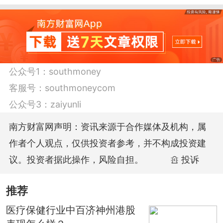
月累计跌12.12%，最近3个月累计跌42%，
最近6个月累计跌58.87%，今年以来累计
跌68.98%。
公众号1：
southmoney
行业规模对比排名：
客服号：
southmoneycom
公众号3：
zaiyunli
在所属的资讯科技器材行业中，从行业平
南方财富网声明：资讯来源于合作媒体及机构，属
均规模来看，2020年第四季度，总市值为
作者个人观点，仅供投资者参考，并不构成投资建
142亿元，流通市值为108亿元。其中，
议。投资者据此操作，风险自担。
投诉
ISPGLOBAL港股规模来说，总市值为4.25
亿元，流通市值为4.25亿元，行业排名第
推荐
34位。
医疗保健行业中百济神州港股