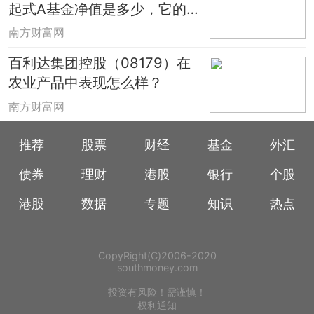
起式A基金净值是多少，它的基
金经理业绩如何？
南方财富网
百利达集团控股（08179）在
农业产品中表现怎么样？
南方财富网
推荐
股票
财经
基金
外汇
债券
理财
港股
银行
个股
港股
数据
专题
知识
热点
CopyRight(C)2006-2020
southmoney.com
投资有风险！需谨慎！
权利通知