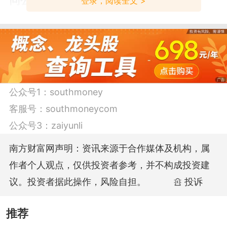
同公司基金
登录，阅读全文 >
截至2021年10月22日，基金同公司按单位
净值排名前三有：东方策略成长混合基
金、东方新能源汽车混合基金、东方新兴
成长混合基金，最新单位净值分别为
公众号1：
southmoney
5.2262、4.6028、2.9354，日增长率分别
客服号：
southmoneycom
为0.76%、-1.09%、0.83%。
公众号3：
zaiyunli
南方财富网声明：资讯来源于合作媒体及机构，属
数据由南方财富网提供，仅供参考，不构
作者个人观点，仅供投资者参考，并不构成投资建
成投资建议，据此操作，风险自担。
议。投资者据此操作，风险自担。
投诉
推荐