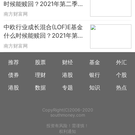
时候能赎回？2021年第二季度
基金有哪些财务收入？
南方财富网
中欧行业成长混合(LOF)E基金
什么时候能赎回？2021年第二
季度有什么重大卖出？
南方财富网
推荐
股票
财经
基金
外汇
债券
理财
港股
银行
个股
港股
数据
专题
知识
热点
CopyRight(C)2006-2020
southmoney.com
投资有风险！需谨慎！
权利通知