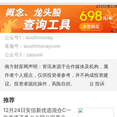
截至2021年12月20日，基金同公司按单位
净值排名前五有：东财创业板A基金，指数
型-股票，最新单位净值为1.8537，累计净
公众号1：
southmoney
值1.8537；东财创业板C基金，指数型-股
客服号：
southmoneycom
票，最新单位净值为1.8456，累计净值
公众号3：
zaiyunli
1.8456；东财新能源车A基金，指数型-股
南方财富网声明：资讯来源于合作媒体及机构，属
票，最新单位净值为1.5364，累计净值
作者个人观点，仅供投资者参考，并不构成投资建
1.5364等。
议。投资者据此操作，风险自担。
投诉
数据仅供参考，不构成投资建议，据此操
推荐
作，风险自担，基金有风险，投资需谨
12月24日安信新优选混合C一
慎。