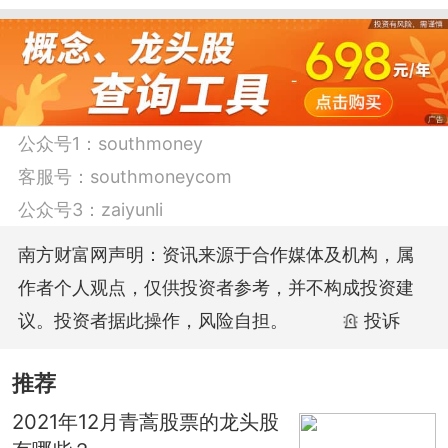
涨幅下跌-34.03%，最新报5.29元，涨
0.19%，市值为900.5亿元。
特别是在量大面广的交通运输、建筑工程
公众号1：
southmoney
等传统领域上下功夫，利用铝耐用及金属
客服号：
southmoneycom
稳定性的特点，推广“以铝代钢”，大力发展
公众号3：
zaiyunli
汽车、高铁、飞机和桥梁等主体架构产
南方财富网声明：资讯来源于合作媒体及机构，属
品；利用铝可循环回收再利用的特点，推
作者个人观点，仅供投资者参考，并不构成投资建
广“以铝节木”的铝制家具等创新技术；利用
议。投资者据此操作，风险自担。
投诉
铝的导电性能及经济价值等特点，推广“以
铝节铜”的铝电缆等产品，已得到社会的广
推荐
泛认同，取得了实质性成效，促进了铝消
2021年12月青蒿股票的龙头股
费的平稳快速增长；另一方面，积极拓展