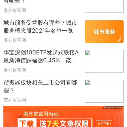
有哪些？
铝在新兴领域的应用，大力开发个性化需
南方财富网
求产品，航空用中厚板、铝车身板等快速
发展，铝空电池、纳米陶瓷铝等开始从研
城市服务受益股有哪些？城市
服务概念股2021年名单一览
发走向产业化，并将逐渐成为新的利润增
长点。
南方财富网
华宝深创100ETF发起式联接A
南山铝业600219：
12月2日晚间复盘最新
最新净值跌幅达0.45%，该基
金现任经理是谁？
消息，南山铝业昨收4.36元，截至下午三
南方财富网
点收盘，该股跌0.46%报4.34元。
谐振器板块相关上市公司有哪
些？
宁波富邦600768：
12月2日消息，宁波富
南方财富网
邦今年来涨幅上涨8.14%，最新报9.34元，
跌1.06%，成交额1064.96万元。