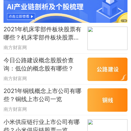
2021年机床零部件板块股票有
哪些？机床零部件板块股票一
览
南方财富网
今日公路建设概念股股价查
询：低位的概念股有哪些？
南方财富网
2021年铜线概念上市公司有哪
些？铜线上市公司一览
南方财富网
小米供应链行业上市公司有哪
些？小米供应链股票一览