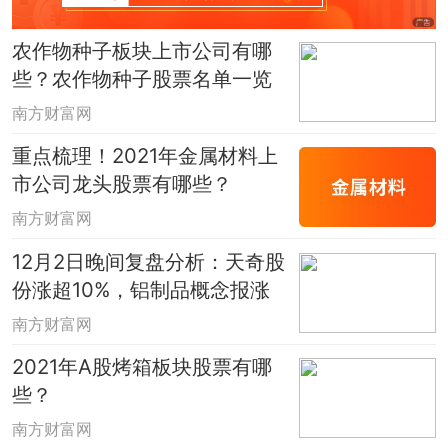
农作物种子板块上市公司有哪
些？农作物种子股票名单一览
南方财富网
重点梳理！2021年金属材料上
市公司龙头股票有哪些？
南方财富网
12月2日晚间复盘分析：天奇股
份涨超10%，铝制品概念报涨
南方财富网
2021年A股烤箱板块股票有哪
些？
南方财富网