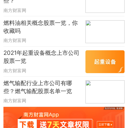
些？
公司有核级废水处理及回收专用的树脂，
南方财富网
主要用于铯、钍、铀等放射金属的吸附、
燃料油相关概念股票一览，你
回收。公司市盈率为98.14，2020年营业
收藏吗
总收入同比增长-8.82%，毛利率达到
南方财富网
46.62%。
2021年起重设备概念上市公司
股票一览
数据由南方财富网提供，仅供参考，不构
南方财富网
成投资建议，股市有风险，投资需谨慎，
据此操作，风险自担。
燃气输配行业上市公司有哪
些？燃气输配股票名单一览
南方财富网