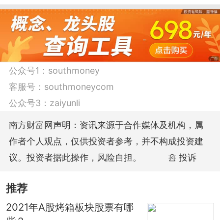
2313亿，毛利率达到9.67%。
上海电气：
公众号1：
southmoney
2018年10月12日，上海电气电站集团与中
客服号：
southmoneycom
国科学院上海应用物理研究所签订钍基熔
公众号3：
zaiyunli
盐堆2MW试验项目合同，将为其提供核热
南方财富网声明：资讯来源于合作媒体及机构，属
侧主熔盐、二次熔盐换热装置等设备。公
作者个人观点，仅供投资者参考，并不构成投资建
司市盈率为19.56，2020年营业总收入同
议。投资者据此操作，风险自担。
投诉
比增长7.67%，毛利率达到16.55%。
推荐
蓝晓科技：
2021年A股烤箱板块股票有哪