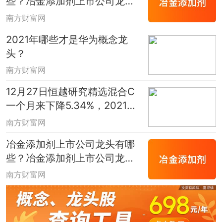
些？冶金添加剂上市公司龙头
55.2亿元。
一览
南方财富网
2021年哪些才是华为概念龙
生物医药包括化学药及中药，主要从事外
头？
用制剂、片剂、注射剂、原料药、胶囊制
南方财富网
剂、口服溶液剂、颗粒剂、麻醉药品及二
12月27日恒越研究精选混合C
类精神药品的研发、制造与销售；药品临
一个月来下降5.34%，2021年
床前研究服务及药品一致性评价研究服
第三季度基金行业怎么配置？
南方财富网
务；个人护理用品主要包括口腔清洁用品
冶金添加剂上市公司龙头有哪
销售；房地产及建筑主要包括房地产开发
些？冶金添加剂上市公司龙头
及销售、制造销售商品混凝土和水泥制品
一览
南方财富网
等；其他业务主要包括物业管理、餐饮、
住宿、集中养老服务、投资及公司不归类
于生物医药、个人护理用品和房地产及建