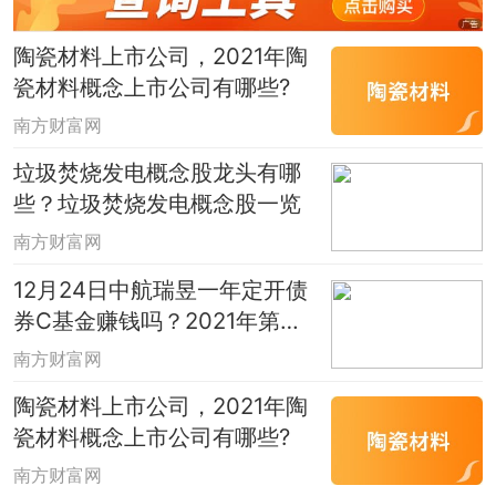
筑的其他业务。
陶瓷材料上市公司，2021年陶
瓷材料概念上市公司有哪些?
5、中国交建（601800）：
南方财富网
12月27日消息，中国交建5日内股价下跌
垃圾焚烧发电概念股龙头有哪
2.36%，最新报8.47元，成交量53.39万
些？垃圾焚烧发电概念股一览
手，总市值为1369.24亿元。
南方财富网
12月24日中航瑞昱一年定开债
国内公路交通基础设施建设龙头公司，是
券C基金赚钱吗？2021年第二
世界最大的港口、公路和桥梁的设计与建
季度基金有哪些财务收入？
南方财富网
设公司。
陶瓷材料上市公司，2021年陶
瓷材料概念上市公司有哪些?
本文选取数据仅作为参考，并不能全面、
南方财富网