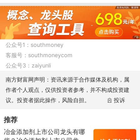
3、宏润建设（002062）：
12月27日消息，宏润建设5日内股价下跌
3.42%，最新报4.09元，成交量7.99万
公众号1：
southmoney
手，总市值为45.09亿元。
客服号：
southmoneycom
公众号3：
zaiyunli
公司主要从事的业务为建筑施工、房地产
南方财富网声明：资讯来源于合作媒体及机构，属
开发、基础设施投资及新能源开发。
作者个人观点，仅供投资者参考，并不构成投资建
议。投资者据此操作，风险自担。
投诉
4、中关村（000931）：
推荐
12月27日开盘消息，中关村最新报7.33
冶金添加剂上市公司龙头有哪
元，涨1.38%。成交量10.8万手，总市值为