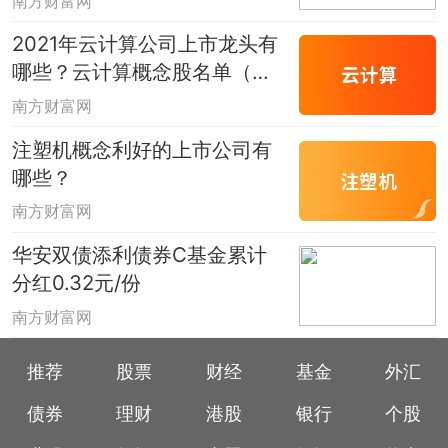
南方财富网
2021年云计算公司上市龙头有
哪些？云计算概念股名单（干
货满满）
南方财富网
注塑机概念利好的上市公司有
哪些？
南方财富网
华安双债添利债券C基金累计
分红0.32元/份
南方财富网
推荐
股票
财经
基金
外汇
债券
理财
港股
银行
个股